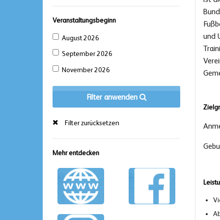
Bund
Veranstaltungsbeginn
Fußba
und 
August 2026
Trai
September 2026
Verei
November 2026
Geme
Filter anwenden
Zielg
Filter zurücksetzen
Anme
Gebu
Mehr entdecken
Leist
Vi
Ab