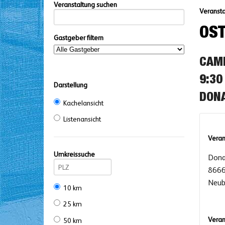
Veranstaltung suchen
Veransta
OST
Gastgeber filtern
CAMP
9:30
Darstellung
DONA
Kachelansicht
Listenansicht
Veran
Umkreissuche
Dona
8666
Neub
10 km
25 km
Veran
50 km