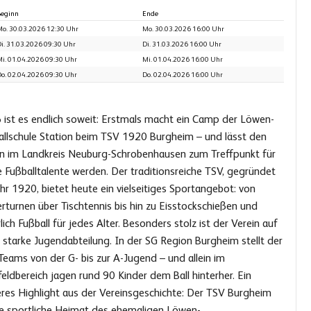
eginn
Ende
o. 30.03.2026 12:30 Uhr
Mo. 30.03.2026 16:00 Uhr
i. 31.03.2026 09:30 Uhr
Di. 31.03.2026 16:00 Uhr
i. 01.04.2026 09:30 Uhr
Mi. 01.04.2026 16:00 Uhr
o. 02.04.2026 09:30 Uhr
Do. 02.04.2026 16:00 Uhr
 ist es endlich soweit: Erstmals macht ein Camp der Löwen-
allschule Station beim TSV 1920 Burgheim – und lässt den
in im Landkreis Neuburg-Schrobenhausen zum Treffpunkt für
 Fußballtalente werden. Der traditionsreiche TSV, gegründet
hr 1920, bietet heute ein vielseitiges Sportangebot: von
rturnen über Tischtennis bis hin zu Eisstockschießen und
lich Fußball für jedes Alter. Besonders stolz ist der Verein auf
 starke Jugendabteilung. In der SG Region Burgheim stellt der
eams von der G- bis zur A-Jugend – und allein im
feldbereich jagen rund 90 Kinder dem Ball hinterher. Ein
eres Highlight aus der Vereinsgeschichte: Der TSV Burgheim
die sportliche Heimat des ehemaligen Löwen-