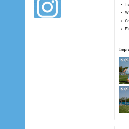
Tr
Wa
Ca
Fü
Impre