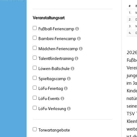
#
B
1.
M
Veranstaltungsart
2.
D
3.
M
Fußball-Feriencamp
4.
D
Bambini-Feriencamp
Mädchen-Feriencamp
2026
Talentfördertraining
Fußb
Vere
Löwen-Ballschule
junge
Spieltagscamp
im Ja
LöFu-Feiertag
Kinde
natür
LöFu-Events
seine
LöFu-Verlosung
TSV T
Klein
weit
Torwartangebote
ist 