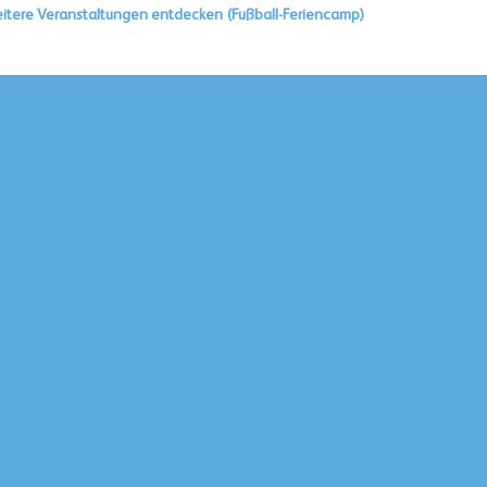
itere Veranstaltungen entdecken (Fußball-Feriencamp)
Cookie-Einstellungen
Teilnahmebedingungen (Events)
Datenschutzerklärung
Information zum Datenschutz gem. Art. 13 DS-GVO