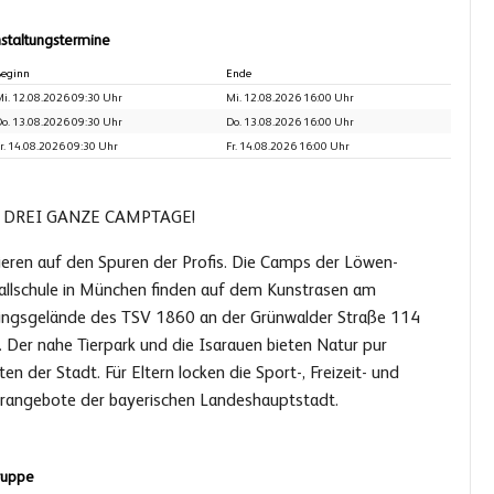
staltungstermine
eginn
Ende
i. 12.08.2026 09:30 Uhr
Mi. 12.08.2026 16:00 Uhr
o. 13.08.2026 09:30 Uhr
Do. 13.08.2026 16:00 Uhr
r. 14.08.2026 09:30 Uhr
Fr. 14.08.2026 16:00 Uhr
 DREI GANZE CAMPTAGE!
nieren auf den Spuren der Profis. Die Camps der Löwen-
allschule in München finden auf dem Kunstrasen am
ningsgelände des TSV 1860 an der Grünwalder Straße 114
. Der nahe Tierpark und die Isarauen bieten Natur pur
ten der Stadt. Für Eltern locken die Sport-, Freizeit- und
urangebote der bayerischen Landeshauptstadt.
ruppe