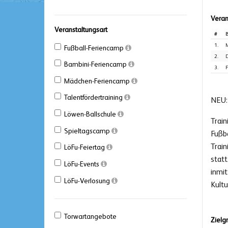
Veran
Veranstaltungsart
#
B
1.
M
Fußball-Feriencamp
2.
D
Bambini-Feriencamp
3.
F
Mädchen-Feriencamp
Talentfördertraining
NEU:
Löwen-Ballschule
Trai
Spieltagscamp
Fußb
Trai
LöFu-Feiertag
statt
LöFu-Events
inmit
LöFu-Verlosung
Kult
Torwartangebote
Zielg