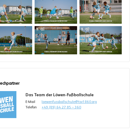
echpartner
Das Team der Löwen-Fußballschule
E-Mail
loewenfussballschule@tsv1860.org
Telefon
+49 (89) 64 27 85 – 360