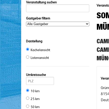
Veranstaltung suchen
Veransta
SOM
Gastgeber filtern
MÜ
CAMP
Darstellung
CAMP
Kachelansicht
Listenansicht
ÜNC
Umkreissuche
Veran
Grün
10 km
8154
25 km
Deut
50 km