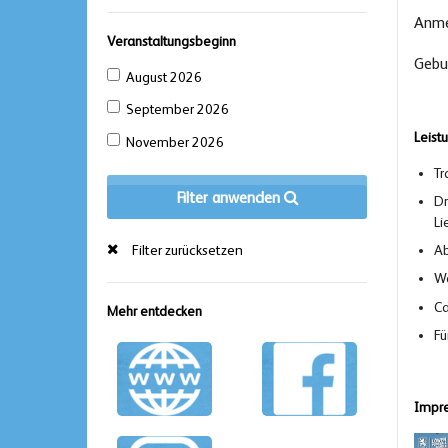
Anme
Veranstaltungsbeginn
Gebu
August 2026
September 2026
Leist
November 2026
Tr
Filter anwenden
Dr
Li
Ab
Filter zurücksetzen
Wa
Ca
Mehr entdecken
Fü
Impre