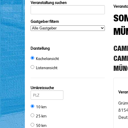
Veranstaltung suchen
Veransta
SOM
Gastgeber filtern
MÜ
CAMP
Darstellung
CAMP
Kachelansicht
Listenansicht
ÜNC
Umkreissuche
Veran
Grün
10 km
8154
25 km
Deut
50 km