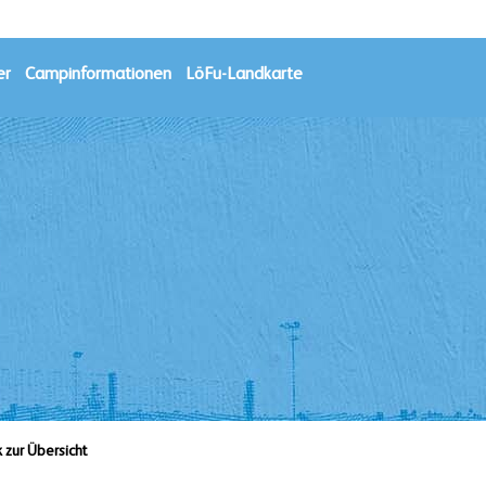
er
Campinformationen
LöFu-Landkarte
k zur Übersicht