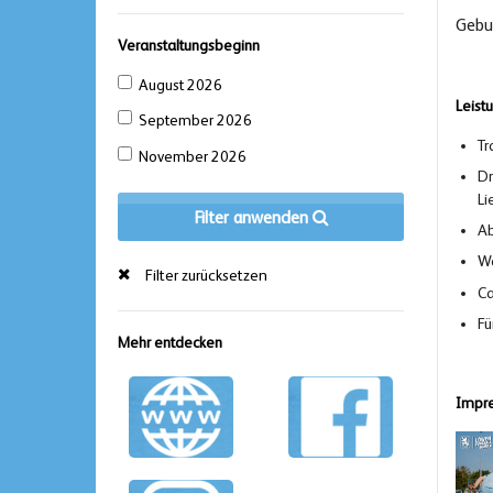
Gebu
Veranstaltungsbeginn
August 2026
Leist
September 2026
Tr
November 2026
Dr
Li
Filter anwenden
Ab
Wa
Filter zurücksetzen
Ca
Fü
Mehr entdecken
Impre