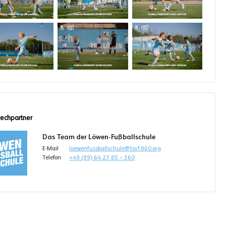
echpartner
Das Team der Löwen-Fußballschule
E-Mail
loewenfussballschule@tsv1860.org
Telefon
+49 (89) 64 27 85 – 360