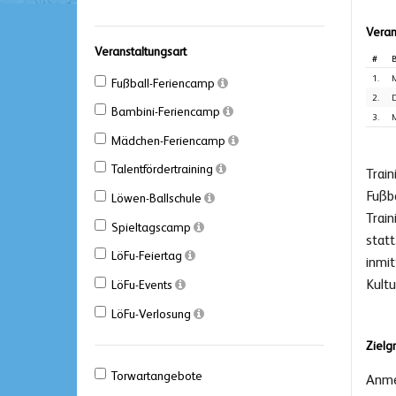
Veran
Veranstaltungsart
#
B
1.
M
Fußball-Feriencamp
2.
D
Bambini-Feriencamp
3.
M
Mädchen-Feriencamp
Talentfördertraining
Trai
Fußb
Löwen-Ballschule
Trai
Spieltagscamp
statt
LöFu-Feiertag
inmit
Kult
LöFu-Events
LöFu-Verlosung
Zielg
Torwartangebote
Anme