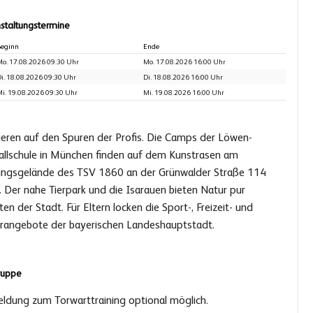
staltungstermine
eginn
Ende
o. 17.08.2026 09:30 Uhr
Mo. 17.08.2026 16:00 Uhr
i. 18.08.2026 09:30 Uhr
Di. 18.08.2026 16:00 Uhr
i. 19.08.2026 09:30 Uhr
Mi. 19.08.2026 16:00 Uhr
nieren auf den Spuren der Profis. Die Camps der Löwen-
allschule in München finden auf dem Kunstrasen am
ningsgelände des TSV 1860 an der Grünwalder Straße 114
. Der nahe Tierpark und die Isarauen bieten Natur pur
ten der Stadt. Für Eltern locken die Sport-, Freizeit- und
urangebote der bayerischen Landeshauptstadt.
ruppe
ldung zum Torwarttraining optional möglich.